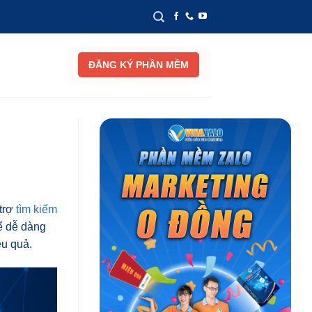
ĐĂNG KÝ PHẦN MỀM
 trợ
tìm kiếm
hể dễ dàng
ệu quả.