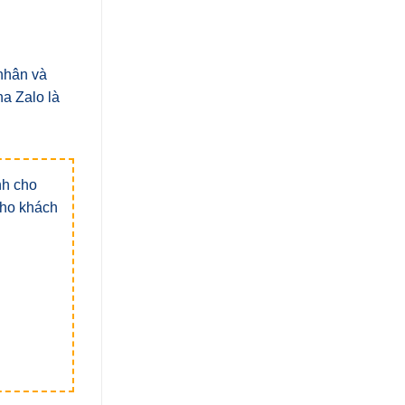
 nhân và
a Zalo là
nh cho
 cho khách