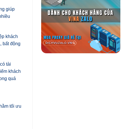
ảng giúp
nhiều
tệp khách
, bất động
có tài
kiếm khách
rong quá
hằm tối ưu