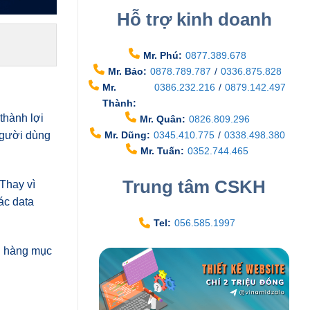
Hỗ trợ kinh doanh
Mr. Phú:
0877.389.678
Mr. Bảo:
0878.789.787
/
0336.875.828
Mr.
0386.232.216
/
0879.142.497
Thành:
thành lợi
Mr. Quân:
0826.809.296
Mr. Dũng:
0345.410.775
/
0338.498.380
người dùng
Mr. Tuấn:
0352.744.465
Trung tâm CSKH
Thay vì
ác data
Tel:
056.585.1997
ch hàng mục