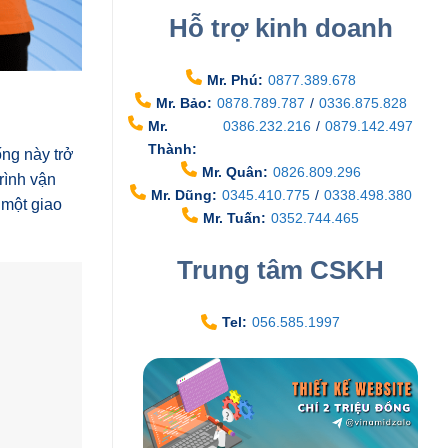
Hỗ trợ kinh doanh
Mr. Phú:
0877.389.678
Mr. Bảo:
0878.789.787
/
0336.875.828
Mr.
0386.232.216
/
0879.142.497
Thành:
ống này trở
Mr. Quân:
0826.809.296
rình vận
Mr. Dũng:
0345.410.775
/
0338.498.380
 một giao
Mr. Tuấn:
0352.744.465
Trung tâm CSKH
Tel:
056.585.1997