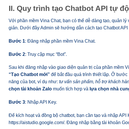
II. Quy trình tạo Chatbot API tự đ
Với phần mềm Vina Chat, bạn có thể dễ dàng tạo, quản lý
giản. Dưới đây Admin sẽ hướng dẫn cách tạo Chatbot API t
Bước 1
: Đăng nhập phần mềm Vina Chat.
Bước 2
: Truy cập mục “Bot”.
Sau khi đăng nhập vào giao diện quản trị của phần mềm 
“Tạo Chatbot mới”
để bắt đầu quá trình thiết lập. Ở bước
năng của bot, ví dụ như:
tư vấn sản phẩm, hỗ trợ khách hà
chọn tài khoản Zalo
muốn tích hợp và
lựa chọn nhà cun
Bước 3
: Nhập API Key.
Để kích hoạt và đồng bộ chatbot, bạn cần tạo và nhập API K
https://aistudio.google.com/. Đăng nhập bằng tài khoản Go