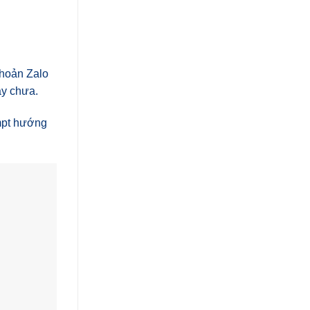
khoản Zalo
ay chưa.
ompt hướng