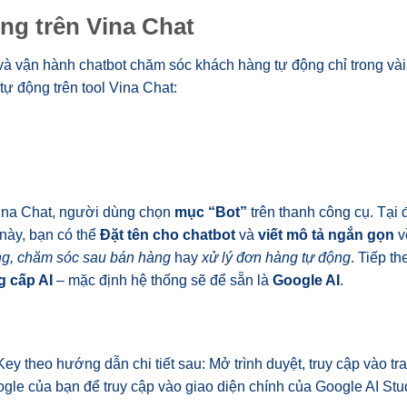
ộng trên Vina Chat
 và vận hành chatbot chăm sóc khách hàng tự động chỉ trong v
ự động trên tool Vina Chat:
Vina Chat, người dùng chọn
mục “Bot”
trên thanh công cụ. Tại 
 này, bạn có thể
Đặt tên cho chatbot
và
viết mô tả ngắn gọn
v
ng, chăm sóc sau bán hàng
hay
xử lý đơn hàng tự động
. Tiếp t
g cấp AI
– mặc định hệ thống sẽ để sẵn là
Google AI
.
ey theo hướng dẫn chi tiết sau: Mở trình duyệt, truy cập vào tr
ogle của bạn để truy cập vào giao diện chính của Google AI Stu