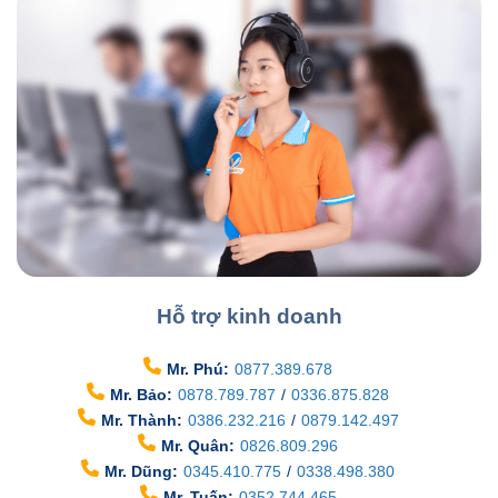
Hỗ trợ kinh doanh
Mr. Phú:
0877.389.678
Mr. Bảo:
0878.789.787
/
0336.875.828
Mr. Thành:
0386.232.216
/
0879.142.497
Mr. Quân:
0826.809.296
Mr. Dũng:
0345.410.775
/
0338.498.380
Mr. Tuấn:
0352.744.465