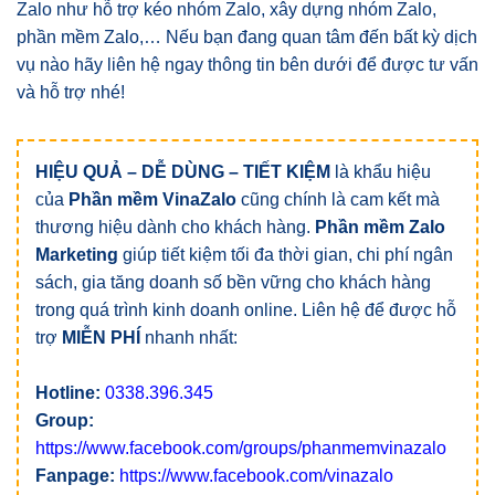
Zalo như hỗ trợ kéo nhóm Zalo, xây dựng nhóm Zalo,
phần mềm Zalo,… Nếu bạn đang quan tâm đến bất kỳ dịch
vụ nào hãy liên hệ ngay thông tin bên dưới để được tư vấn
và hỗ trợ nhé!
HIỆU QUẢ – DỄ DÙNG – TIẾT KIỆM
là khẩu hiệu
của
Phần mềm VinaZalo
cũng chính là cam kết mà
thương hiệu dành cho khách hàng.
Phần mềm Zalo
Marketing
giúp tiết kiệm tối đa thời gian, chi phí ngân
sách, gia tăng doanh số bền vững cho khách hàng
trong quá trình kinh doanh online. Liên hệ để được hỗ
trợ
MIỄN PHÍ
nhanh nhất:
Hotline:
0338.396.345
Group:
https://www.facebook.com/groups/phanmemvinazalo
Fanpage:
https://www.facebook.com/vinazalo