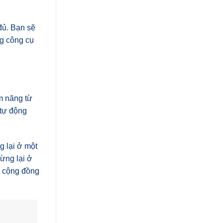
đủ. Bạn sẽ
ng công cụ
m năng từ
 tự động
g lại ở một
ừng lại ở
g cộng đồng