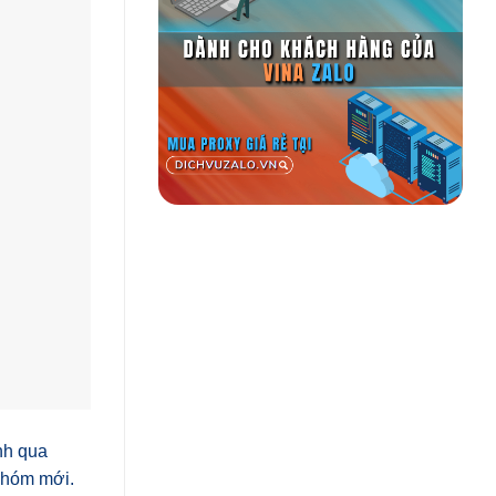
nh qua
 nhóm mới.