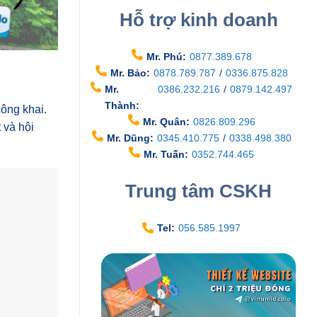
Hỗ trợ kinh doanh
Mr. Phú:
0877.389.678
Mr. Bảo:
0878.789.787
/
0336.875.828
Mr.
0386.232.216
/
0879.142.497
Thành:
công khai.
Mr. Quân:
0826.809.296
 và hội
Mr. Dũng:
0345.410.775
/
0338.498.380
Mr. Tuấn:
0352.744.465
Trung tâm CSKH
Tel:
056.585.1997