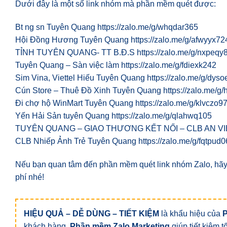
Dưới đây là một số link nhóm mà phần mềm quét được:
Bt ng sn Tuyên Quang https://zalo.me/g/whqdar365
Hội Đồng Hương Tuyên Quang https://zalo.me/g/afwyyx72
TỈNH TUYÊN QUANG- TT B.Đ.S https://zalo.me/g/nxpeqy
Tuyên Quang – Sàn việc làm https://zalo.me/g/fdiexk242
Sim Vina, Viettel Hiếu Tuyên Quang https://zalo.me/g/dyso
Cún Store – Thuê Đồ Xinh Tuyên Quang https://zalo.me/g/
Đi chợ hộ WinMart Tuyên Quang https://zalo.me/g/klvczo9
Yến Hải Sản tuyên Quang https://zalo.me/g/qlahwq105
TUYÊN QUANG – GIAO THƯƠNG KẾT NỐI – CLB AN VIỆT h
CLB Nhiếp Ảnh Trẻ Tuyên Quang https://zalo.me/g/fqtpud0
Nếu bạn quan tâm đến phần mềm quét link nhóm Zalo, hãy l
phí nhé!
HIỆU QUẢ – DỄ DÙNG – TIẾT KIỆM
là khẩu hiệu của
khách hàng.
Phần mềm Zalo Marketing
giúp tiết kiệm 