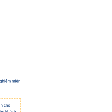
 nghiệm miễn
nh cho
 cho khách