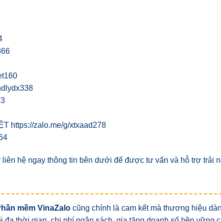
4
866
et160
hdlydx338
73
ttps://zalo.me/g/xtxaad278
64
iên hệ ngay thông tin bên dưới để được tư vấn và hỗ trợ trải
Phần mềm VinaZalo
cũng chính là cam kết mà thương hiệu dà
tối đa thời gian, chi phí ngân sách, gia tăng doanh số bền vững