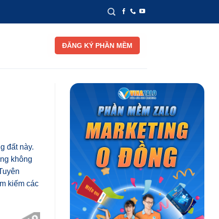
ĐĂNG KÝ PHẦN MỀM
g đất này.
uang không
 Tuyên
ìm kiếm các