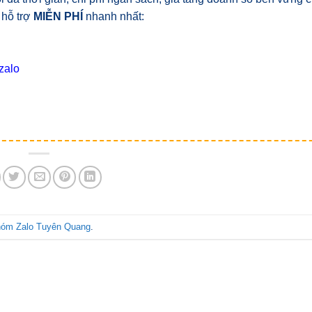
 hỗ trợ
MIỄN PHÍ
nhanh nhất:
zalo
óm Zalo Tuyên Quang
.