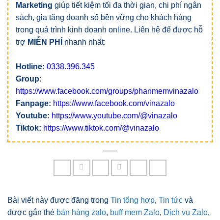
Marketing
giúp tiết kiệm tối đa thời gian, chi phí ngân
sách, gia tăng doanh số bền vững cho khách hàng
trong quá trình kinh doanh online. Liên hệ để được hỗ
trợ
MIỄN PHÍ
nhanh nhất:
Hotline:
0338.396.345
Group:
https://www.facebook.com/groups/phanmemvinazalo
Fanpage:
https://www.facebook.com/vinazalo
Youtube:
https://www.youtube.com/@vinazalo
Tiktok:
https://www.tiktok.com/@vinazalo
Bài viết này được đăng trong
Tin tổng hợp
,
Tin tức
và
được gắn thẻ
bán hàng zalo
,
buff mem Zalo
,
Dịch vụ Zalo
,