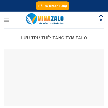
Bỏ
Hỗ Trợ Khách Hàng
qua
nội
0
dung
LƯU TRỮ THẺ:
TĂNG TYM ZALO