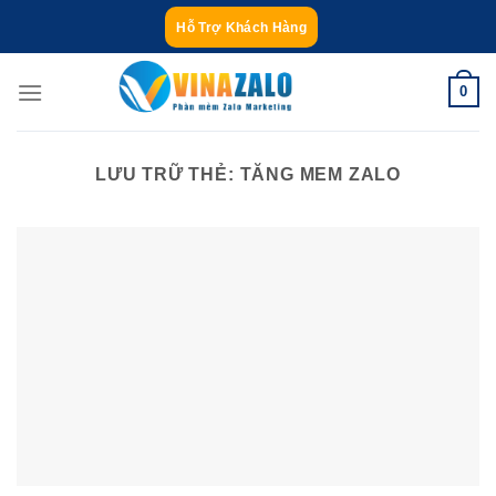
Bỏ
Hỗ Trợ Khách Hàng
qua
nội
0
dung
LƯU TRỮ THẺ:
TĂNG MEM ZALO