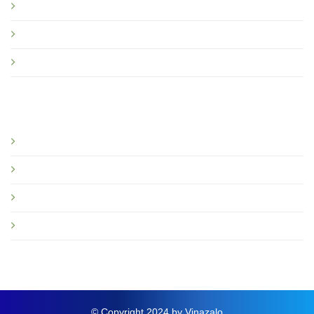
Chính sách bảo hành
Quy định sử dụng Vinazalo
Câu hỏi thường gặp
Bạn nên đọc
Giới thiệu
Tin tức và sự kiện
Hướng dẫn
Thông báo mới
© Copyright 2024 by Vinazalo