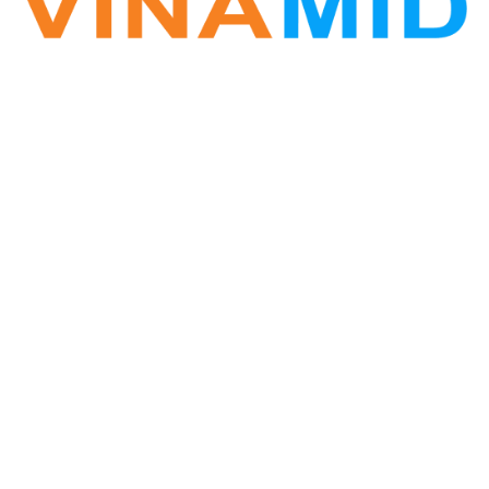
VINA ZALO
Phần mềm Zalo Marketing
Hotline: 0877.389.678
Vinamid@gmail.com
Website: www.vinazalo.com