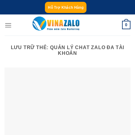
Bỏ
Hỗ Trợ Khách Hàng
qua
nội
0
dung
LƯU TRỮ THẺ:
QUẢN LÝ CHAT ZALO ĐA TÀI
KHOẢN