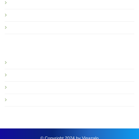
Chính sách bảo hành
Quy định sử dụng Vinazalo
Câu hỏi thường gặp
Bạn nên đọc
Giới thiệu
Tin tức và sự kiện
Hướng dẫn
Thông báo mới
© Copyright 2024 by Vinazalo