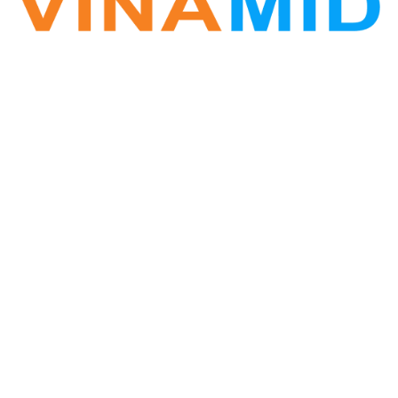
VINA ZALO
Phần mềm Zalo Marketing
Hotline: 0877.389.678
Vinamid@gmail.com
Website: www.vinazalo.com