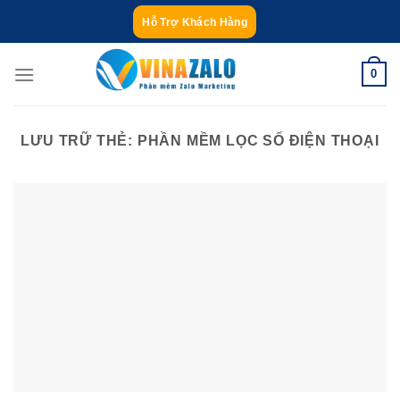
Bỏ
Hỗ Trợ Khách Hàng
qua
nội
0
dung
LƯU TRỮ THẺ:
PHẦN MỀM LỌC SỐ ĐIỆN THOẠI