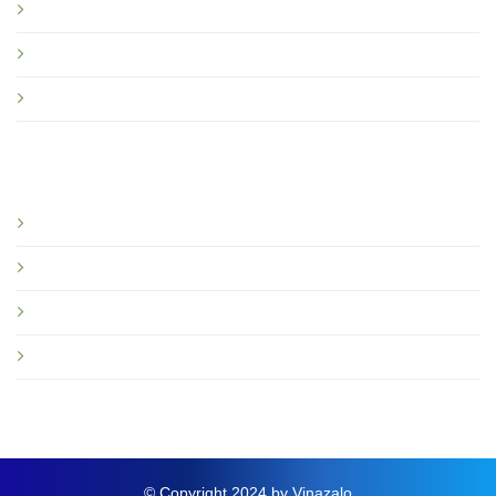
Chính sách bảo hành
Quy định sử dụng Vinazalo
Câu hỏi thường gặp
Bạn nên đọc
Giới thiệu
Tin tức và sự kiện
Hướng dẫn
Thông báo mới
© Copyright 2024 by Vinazalo