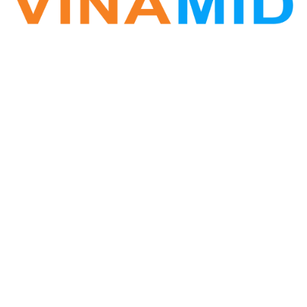
VINA ZALO
Phần mềm Zalo Marketing
Hotline: 0877.389.678
Vinamid@gmail.com
Website: www.vinazalo.com