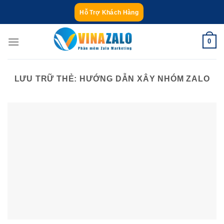
Bỏ
Hỗ Trợ Khách Hàng
qua
nội
0
dung
LƯU TRỮ THẺ:
HƯỚNG DẪN XÂY NHÓM ZALO