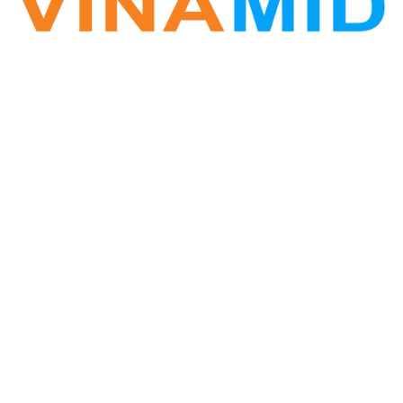
VINA ZALO
Phần mềm Zalo Marketing
Hotline: 0877.389.678
Vinamid@gmail.com
Website: www.vinazalo.com