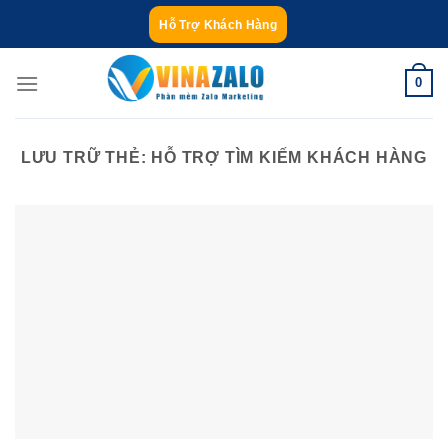
Bỏ
Hỗ Trợ Khách Hàng
qua
nội
0
dung
LƯU TRỮ THẺ:
HỖ TRỢ TÌM KIẾM KHÁCH HÀNG