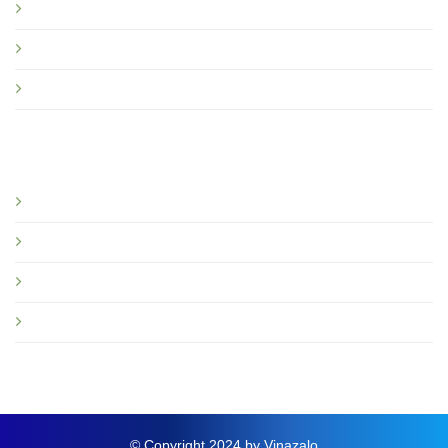
Chính sách bảo hành
Quy định sử dụng Vinazalo
Câu hỏi thường gặp
Bạn nên đọc
Giới thiệu
Tin tức và sự kiện
Hướng dẫn
Thông báo mới
© Copyright 2024 by Vinazalo